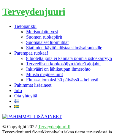
Terveydenjuuri
Tietopankki
Merisuolattu vesi
Suomen ruokapiirit
Suomalaiset luomutilat
Statiinien käyttö altistaa silmäsairauksille
Parempaa ruokaa!
8 tuotetta joita ei kannata poimia ostoskärryyn
Terveellisen kookosöljyn törkeä ajojahti
Inkivääri on lähikaupan ihmerohto
Muista magnesium!
Flunssattomaksi 30 päivässä – helposti
Pahimmat lisäaineet
Info
Ota yhteyttä
© Copyright 2022
Terveydenjuuri.fi
Terveydenjuuri.fi-verkkopalvelu jakaa tietoa terveydestä ja