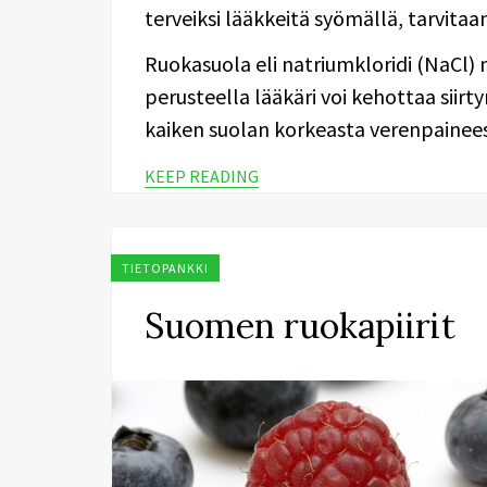
terveiksi lääkkeitä syömällä, tarvita
Ruokasuola eli natriumkloridi (NaCl)
perusteella lääkäri voi kehottaa siir
kaiken suolan korkeasta verenpainees
KEEP READING
TIETOPANKKI
Suomen ruokapiirit