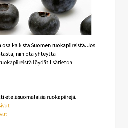
in osa kaikista Suomen ruokapiireistä. Jos
stasta, niin ota yhteyttä
Ruokapiireistä löydät lisätietoa
ti eteläsuomalaisia ruokapiirejä.
ivut
ivut