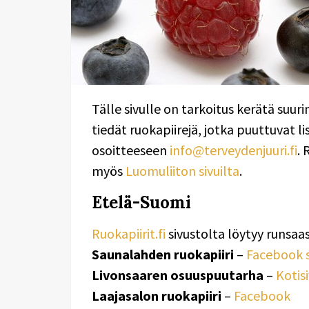
Tälle sivulle on tarkoitus kerätä suur
tiedät ruokapiirejä, jotka puuttuvat li
osoitteeseen
info@terveydenjuuri.fi
. 
myös
Luomuliiton sivuilta
.
Etelä-Suomi
Ruokapiirit.fi
sivustolta löytyy runsaas
Saunalahden ruokapiiri
–
Facebook s
Livonsaaren osuuspuutarha
–
Kotis
Laajasalon ruokapiiri
–
Facebook