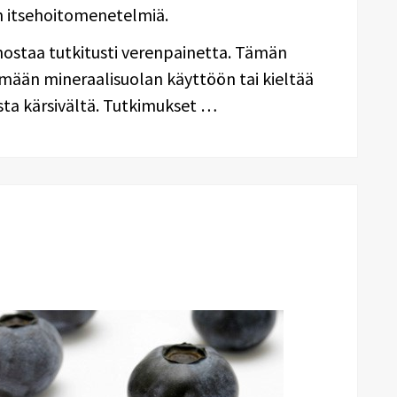
an itsehoitomenetelmiä.
 nostaa tutkitusti verenpainetta. Tämän
tymään mineraalisuolan käyttöön tai kieltää
ta kärsivältä. Tutkimukset …