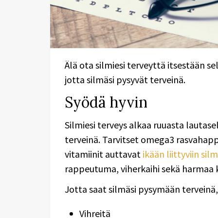
Älä ota silmiesi terveyttä itsestään s
jotta silmäsi pysyvät terveinä.
Syödä hyvin
Silmiesi terveys alkaa ruuasta lautasel
terveinä. Tarvitset omega3 rasvahappoj
vitamiinit auttavat
ikään liittyviin sil
rappeutuma, viherkaihi sekä harmaa k
Jotta saat silmäsi pysymään terveinä, 
Vihreitä