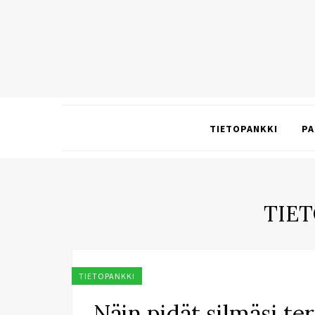
TIETOPANKKI
PA
TIE
TIETOPANKKI
Näin pidät silmäsi te