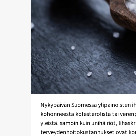
Nykypäivän Suomessa ylipainoisten ihm
kohonneesta kolesterolista tai vere
yleistä, samoin kuin unihäiriöt, lihas
terveydenhoitokustannukset ovat kork