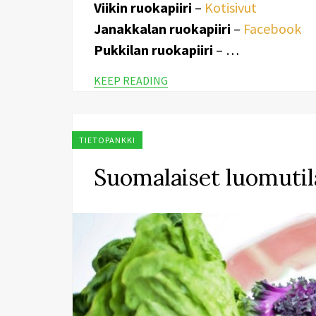
Viikin ruokapiiri
–
Kotisivut
Janakkalan ruokapiiri
–
Facebook
Pukkilan ruokapiiri
– …
KEEP READING
TIETOPANKKI
Suomalaiset luomutil