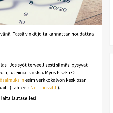
elvänä. Tässä vinkit joita kannattaa noudattaa
lasi. Jos syöt terveellisesti silmäsi pysyvät
a, luteiinia, sinkkiä. Myös E sekä C-
mäsairauksiin
esim verkkokalvon keskiosan
aihi (Lähteet:
Nettilinssit.fi
).
laita lautasellesi