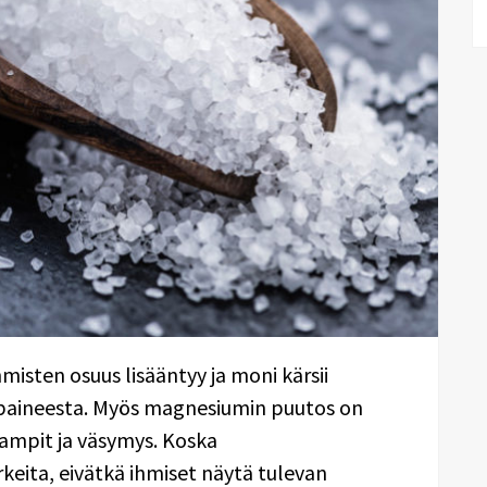
isten osuus lisääntyy ja moni kärsii
npaineesta. Myös magnesiumin puutos on
krampit ja väsymys. Koska
eita, eivätkä ihmiset näytä tulevan