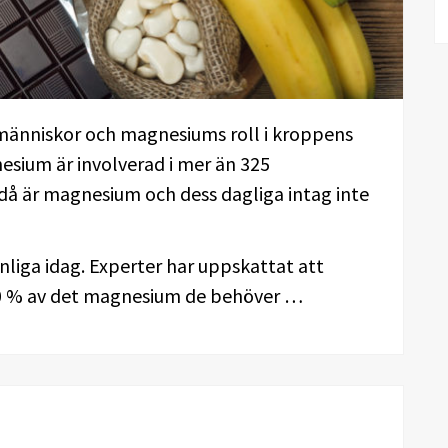
 människor och magnesiums roll i kroppens
sium är involverad i mer än 325
då är magnesium och dess dagliga intag inte
nliga idag. Experter har uppskattat att
0-80 % av det magnesium de behöver …