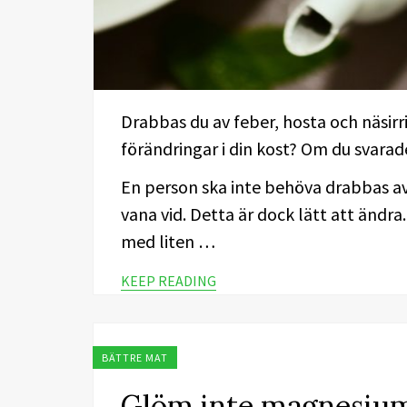
Drabbas du av feber, hosta och näsirri
förändringar i din kost? Om du svarade 
En person ska inte behöva drabbas av 
vana vid. Detta är dock lätt att ändra
med liten …
KEEP READING
BÄTTRE MAT
Glöm inte magnesiu