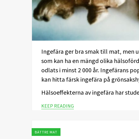
Ingefära ger bra smak till mat, men u
som kan ha en mängd olika hälsofördel
odlats i minst 2 000 år. Ingefärans po
kan hitta färsk ingefära på grönsakshy
Hälsoeffekterna av ingefära har stu
KEEP READING
BÄTTRE MAT