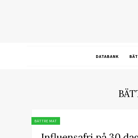
DATABANK
BÄT
BÄT
BÄTTRE MAT
Influensafri på 30 da