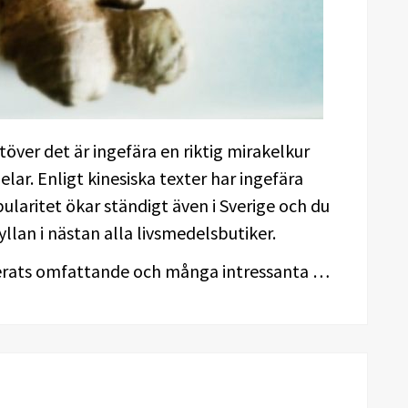
töver det är ingefära en riktig mirakelkur
ar. Enligt kinesiska texter har ingefära
pularitet ökar ständigt även i Sverige och du
llan i nästan alla livsmedelsbutiker.
derats omfattande och många intressanta …